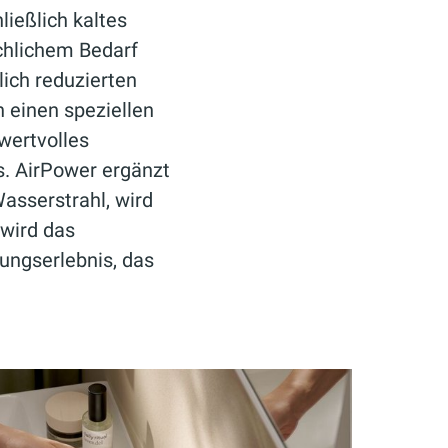
ließlich kaltes
chlichem Bedarf
lich reduzierten
h einen speziellen
wertvolles
s. AirPower ergänzt
asserstrahl, wird
 wird das
zungserlebnis, das