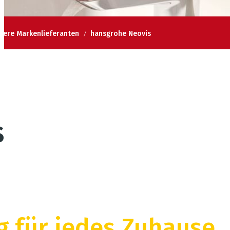
sere Markenlieferanten
hansgrohe Neovis
s
ag für jedes Zuhause