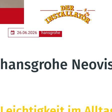
Der Installatör GmbH & Co. KG
Unternehmen
Un
26.06.2026
hansgrohe
hansgrohe Neovi
Leichtigkeit im Allt