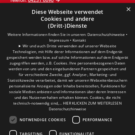
Telefon:
04231 6690
×
info@der-installatoer.de
Diese Webseite verwendet
Cookies und andere
Unternehmen
(Dritt-)Dienste
AGB
Weitere Informationen finden Sie in unseren:
Datenschutzhinweise •
Datenschutz
Impressum •
Kontakt
Impressum
Wir und auch Dritte verwenden auf unserer Webseite
Barrierefreiheitserklärung
Technologien, mit Hilfe derer Informationen auf dem Endgerät
gespeichert werden bzw. auf solche Informationen auf dem Endgerät
zugegriffen werden, z.B. Cookies. Ihre personenbezogenen Daten
Leistungen
werden von uns und den eingebundenen Partnern gespeichert und
Privatkunden
für verschiedene Zwecke, ggf. Analyse-, Marketing- und
Statistikzwecke verarbeitet, damit wir unseren Webseitenbesuchern
Gewerbekunden
personalisierte Anzeigen oder Inhalte bereitstellen, Funktionen für
Karriere
soziale Medien anbieten und Informationen über deren Interessen
Unternehmen
und das Nutzerverhalten erhalten können. Cookies, die nicht
technisch-notwendig sind,... HIER KLICKEN ZUM WEITERLESEN
Datenschutzhinweise
Standort
Verden
NOTWENDIGE COOKIES
PERFORMANCE
TARGETING
FUNKTIONALITÄT