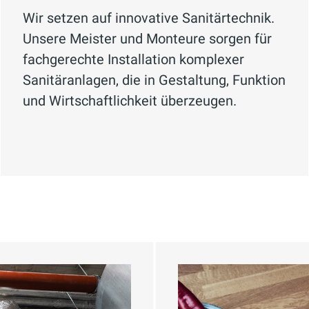
it bedeutet.
Wir setzen auf innovative Sanitärtechnik.
Unsere Meister und Monteure sorgen für
fachgerechte Installation komplexer
parung und Effizienzsteigerung tragen zur Reduz
Sanitäranlagen, die in Gestaltung, Funktion
wie die Bekämpfung des Klimawandels.
und Wirtschaftlichkeit überzeugen.
 umfasst die Überwachung, Erfassung und Regel
ekonzepte zur Kostensenkung, analysieren den Ve
ätzlich bieten wir Berichtswesen, Störmeldeman
heitswesen und Industrie vertrauen bereits auf un
 Überwachung ihrer Gebäudetechnik, um unnötige 