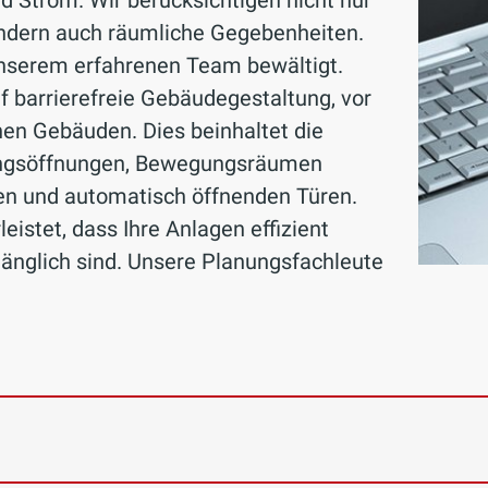
d Strom. Wir berücksichtigen nicht nur
ondern auch räumliche Gegebenheiten.
nserem erfahrenen Team bewältigt.
f barrierefreie Gebäudegestaltung, vor
hen Gebäuden. Dies beinhaltet die
angsöffnungen, Bewegungsräumen
len und automatisch öffnenden Türen.
istet, dass Ihre Anlagen effizient
gänglich sind. Unsere Planungsfachleute