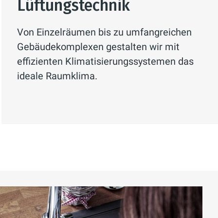
Lüftungstechnik
Von Einzelräumen bis zu umfangreichen
ierung des CO
-Ausstoßes bei und
Gebäudekomplexen gestalten wir mit
2
effizienten Klimatisierungssystemen das
ideale Raumklima.
ung wichtiger Gebäudeparameter.
rbrauch von Maschinen und Medien
agement und Benchmarking. Kunden
ser IBS(r)-Leitsystem zur
Kosten durch Störungen zu