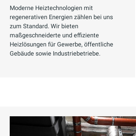
Wirtschaftlichkeit und Nachhaltigke
Moderne Heiztechnologien mit
regenerativen Energien zählen bei uns
Verringert CO
-Ausstoß
:
2
zum Standard. Wir bieten
Unsere Bemühungen zur Energieeins
maßgeschneiderte und effiziente
unterstützen den Umweltschutz so
Heizlösungen für Gewerbe, öffentliche
Unser modernes Energiemanagement
Gebäude sowie Industriebetriebe.
Wir entwickeln individuelle Energi
wie Strom, Wärme und Wasser. Zus
aus öffentlicher Verwaltung, Gesund
zuverlässigen Betriebsführung und
vermeiden.