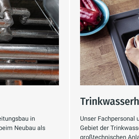
Trinkwasser
leitungsbau in
Unser Fachpersonal u
 beim Neubau als
Gebiet der Trinkwass
großtechnischen Anla