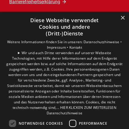
Barrierefreiheitserklärung
×
Leistungen
Diese Webseite verwendet
Privatkunden
Cookies und andere
Gewerbekunden
(Dritt-)Dienste
Karriere
Weitere Informationen finden Sie in unseren:
Datenschutzhinweise •
Unternehmen
Impressum •
Kontakt
Wir und auch Dritte verwenden auf unserer Webseite
Technologien, mit Hilfe derer Informationen auf dem Endgerät
Standort
gespeichert werden bzw. auf solche Informationen auf dem Endgerät
Verden
zugegriffen werden, z.B. Cookies. Ihre personenbezogenen Daten
werden von uns und den eingebundenen Partnern gespeichert und
für verschiedene Zwecke, ggf. Analyse-, Marketing- und
Statistikzwecke verarbeitet, damit wir unseren Webseitenbesuchern
personalisierte Anzeigen oder Inhalte bereitstellen, Funktionen für
soziale Medien anbieten und Informationen über deren Interessen
und das Nutzerverhalten erhalten können. Cookies, die nicht
technisch-notwendig sind,... HIER KLICKEN ZUM WEITERLESEN
Datenschutzhinweise
NOTWENDIGE COOKIES
PERFORMANCE