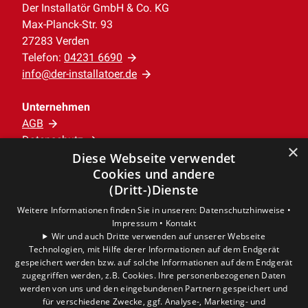
Der Installatör GmbH & Co. KG
Max-Planck-Str. 93
27283 Verden
Telefon:
04231 6690
info@der-installatoer.de
Unternehmen
AGB
Datenschutz
×
Impressum
Diese Webseite verwendet
Cookies und andere
Barrierefreiheitserklärung
(Dritt-)Dienste
Weitere Informationen finden Sie in unseren:
Datenschutzhinweise •
Leistungen
Impressum •
Kontakt
Privatkunden
Wir und auch Dritte verwenden auf unserer Webseite
Gewerbekunden
Technologien, mit Hilfe derer Informationen auf dem Endgerät
Karriere
gespeichert werden bzw. auf solche Informationen auf dem Endgerät
zugegriffen werden, z.B. Cookies. Ihre personenbezogenen Daten
Unternehmen
werden von uns und den eingebundenen Partnern gespeichert und
für verschiedene Zwecke, ggf. Analyse-, Marketing- und