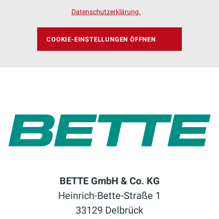
höchsten Komfort. Diese Eigenschaft
Datenschutzerklärung.
macht BetteAntirutsch Sense
besonders hygienisch und leicht zu
COOKIE-EINSTELLUNGEN ÖFFNEN
reinigen. So dass du mehr Zeit für die
wirklich wichtigen Dinge im Leben hast.
MEHR INFOS
BETTE GmbH & Co. KG
Heinrich-Bette-Straße 1
33129 Delbrück