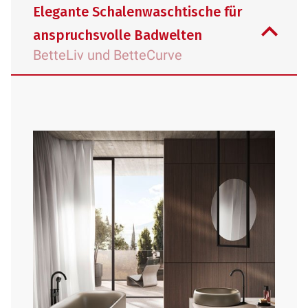
Elegante Schalenwaschtische für
anspruchsvolle Badwelten
BetteLiv und BetteCurve