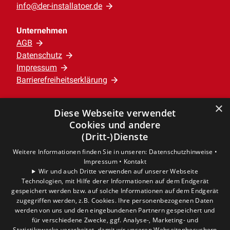
info@der-installatoer.de
planen, wo Sie das aufbereitete
Regenwasser verwenden. Dies spielt
Unternehmen
auch eine wichtige Rolle, wenn es um
AGB
die richtige Größenordnung der
Datenschutz
Impressum
Regenwassernutzungsanlage geht.
Barrierefreiheitserklärung
×
Leistungen
Diese Webseite verwendet
Privatkunden
Cookies und andere
Gewerbekunden
(Dritt-)Dienste
Karriere
Weitere Informationen finden Sie in unseren:
Datenschutzhinweise •
Unternehmen
Impressum •
Kontakt
Wir und auch Dritte verwenden auf unserer Webseite
Technologien, mit Hilfe derer Informationen auf dem Endgerät
Standort
gespeichert werden bzw. auf solche Informationen auf dem Endgerät
Verden
zugegriffen werden, z.B. Cookies. Ihre personenbezogenen Daten
werden von uns und den eingebundenen Partnern gespeichert und
für verschiedene Zwecke, ggf. Analyse-, Marketing- und
Statistikzwecke verarbeitet, damit wir unseren Webseitenbesuchern