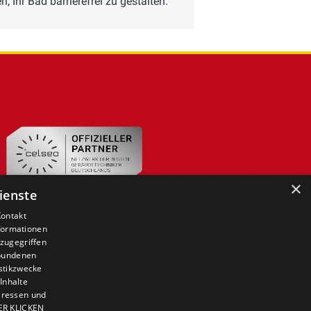
, Ihr Bad barrierefrei zu gestalten.
×
ienste
Kontakt
nformationen
zugegriffen
ebundenen
istikzwecke
Inhalte
teressen und
IER KLICKEN