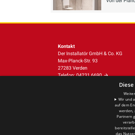
Von der Planun
Kontakt
Der Installatör GmbH & Co. KG
Max-Planck-Str. 93
27283 Verden
Telefon:
04231 6690
info@der-installatoer.de
Diese
Weiter
Unternehmen
Wir und a
auf dem En
AGB
werden, 
Datenschutz
Partnern g
Impressum
verarb
Barrierefreiheitserklärung
bereitstell
das Nutzer