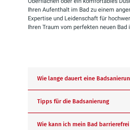
Oberflächen oder ein komfortables Dusc
Ihren Aufenthalt im Bad zu einem ang
Expertise und Leidenschaft für hochwe
Ihren Traum vom perfekten neuen Bad in
Wie lange dauert eine Badsanieru
Tipps für die Badsanierung
Leider kann diese Frage nicht paus
Wie kann ich mein Bad barrierefrei
Sicherheit nicht in drei Werktagen