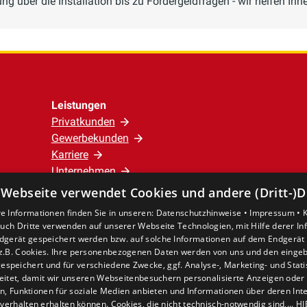
g über die Installation bis zu Fördergeldfragen - wir helfen Ihnen
Leistungen
Privatkunden
Gewerbekunden
Karriere
Unternehmen
 Webseite verwendet Cookies und andere (Dritt-)D
Standort
e Informationen finden Sie in unseren:
Datenschutzhinweise •
Impressum •
Verden
uch Dritte verwenden auf unserer Webseite Technologien, mit Hilfe derer I
dgerät gespeichert werden bzw. auf solche Informationen auf dem Endgerät 
z.B. Cookies. Ihre personenbezogenen Daten werden von uns und den eing
espeichert und für verschiedene Zwecke, ggf. Analyse-, Marketing- und Stat
eitet, damit wir unseren Webseitenbesuchern personalisierte Anzeigen oder 
en, Funktionen für soziale Medien anbieten und Informationen über deren In
verhalten erhalten können. Cookies, die nicht technisch-notwendig sind,... H