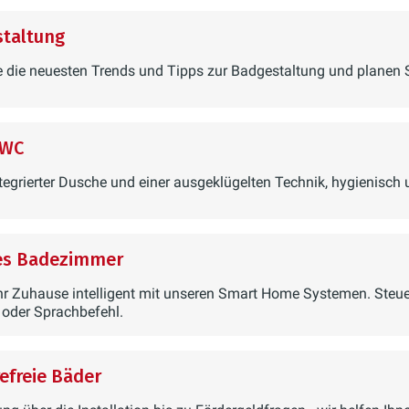
arauf achten, dass die Handwerker das Badezimmer
latmosphäre.
taltung
nitärobjekte und Heizkörper sowie der Armaturen
Geduld. Während der Bauphase sollte daher eine A
 die neuesten Trends und Tipps zur Badgestaltung und planen 
er Letzt noch Leuchten und Schalter ein – und fertig
 WC
an, Ihre Nachbarn zu informieren. Ist das neue B
tegrierter Dusche und einer ausgeklügelten Technik, hygienisch
es Badezimmer
 erfolgt eine Abnahme mit dem Fachbetrieb. Falls I
.
r Zuhause intelligent mit unseren Smart Home Systemen. Steuer
 oder Sprachbefehl.
 Traum-Bad erfreuen können, achten Sie vor allem 
refreie Bäder