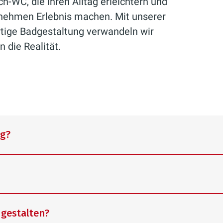
h-WC, die Ihren Alltag erleichtern und
enehmen Erlebnis machen. Mit unserer
rtige Badgestaltung verwandeln wir
 die Realität.
ng?
chal beantwortet werden. Eine fachmännische Bads
 gestalten?
 erledigen, sondern kann mehrere Wochen in Anspr