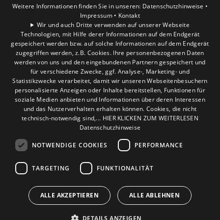
Weitere Informationen finden Sie in unseren:
Datenschutzhinweise •
Impressum •
Kontakt
Wir und auch Dritte verwenden auf unserer Webseite
Leistungen
Technologien, mit Hilfe derer Informationen auf dem Endgerät
Privatkunden
gespeichert werden bzw. auf solche Informationen auf dem Endgerät
Gewerbekunden
zugegriffen werden, z.B. Cookies. Ihre personenbezogenen Daten
Karriere
werden von uns und den eingebundenen Partnern gespeichert und
für verschiedene Zwecke, ggf. Analyse-, Marketing- und
Unternehmen
Statistikzwecke verarbeitet, damit wir unseren Webseitenbesuchern
personalisierte Anzeigen oder Inhalte bereitstellen, Funktionen für
Standort
soziale Medien anbieten und Informationen über deren Interessen
Verden
und das Nutzerverhalten erhalten können. Cookies, die nicht
technisch-notwendig sind,... HIER KLICKEN ZUM WEITERLESEN
Datenschutzhinweise
NOTWENDIGE COOKIES
PERFORMANCE
TARGETING
FUNKTIONALITÄT
ALLE AKZEPTIEREN
ALLE ABLEHNEN
DETAILS ANZEIGEN