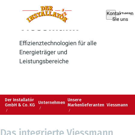
Kontaktieren
Sie uns
Viessmann
Effizienztechnologien für alle
Energieträger und
Leistungsbereiche
Der Installatör
Unsere
Unternehmen
GmbH & Co. KG
Markenlieferanten
Viessmann
Das integrierte Viessmann