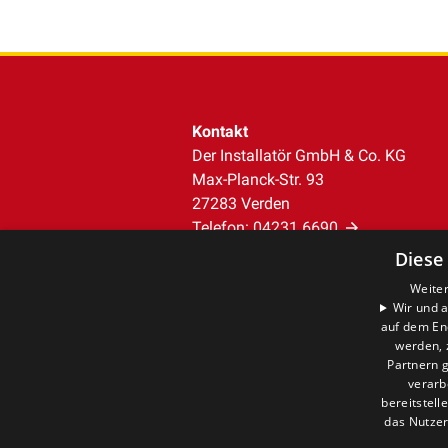
Kontakt
Der Installatör GmbH & Co. KG
Max-Planck-Str. 93
27283 Verden
Telefon:
04231 6690
info@der-installatoer.de
Diese
Weiter
Unternehmen
Wir und a
auf dem En
AGB
werden, 
Datenschutz
Partnern g
Impressum
verarb
Barrierefreiheitserklärung
bereitstell
das Nutzer