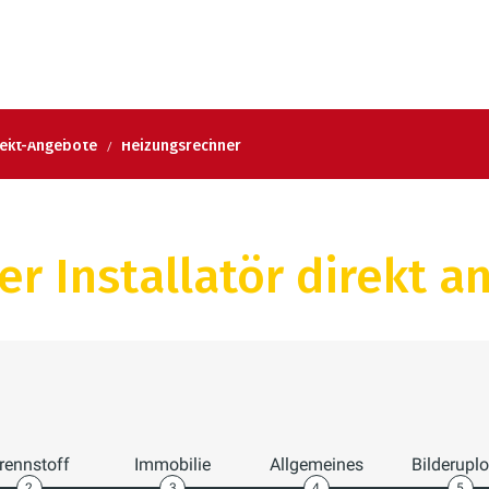
rekt-Angebote
Heizungsrechner
r Installatör direkt a
rennstoff
Immobilie
Allgemeines
Bilderupl
2
3
4
5