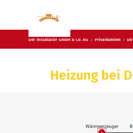
Der Installatör GmbH & Co. KG
Privatkunden
Di
Heizung bei De
Wärmeerzeuger
B
1