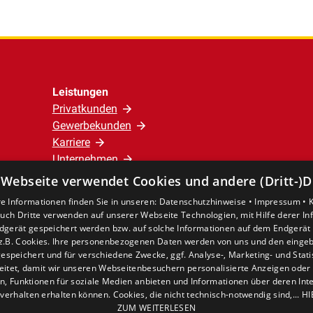
Leistungen
Privatkunden
Gewerbekunden
Karriere
Unternehmen
 Webseite verwendet Cookies und andere (Dritt-)D
Standort
e Informationen finden Sie in unseren:
Datenschutzhinweise •
Impressum •
Verden
uch Dritte verwenden auf unserer Webseite Technologien, mit Hilfe derer I
dgerät gespeichert werden bzw. auf solche Informationen auf dem Endgerät 
z.B. Cookies. Ihre personenbezogenen Daten werden von uns und den eing
espeichert und für verschiedene Zwecke, ggf. Analyse-, Marketing- und Stat
eitet, damit wir unseren Webseitenbesuchern personalisierte Anzeigen oder 
en, Funktionen für soziale Medien anbieten und Informationen über deren In
verhalten erhalten können. Cookies, die nicht technisch-notwendig sind,... H
ZUM WEITERLESEN