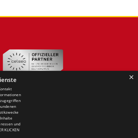
×
ienste
Kontakt
nformationen
zugegriffen
ebundenen
istikzwecke
Inhalte
teressen und
IER KLICKEN