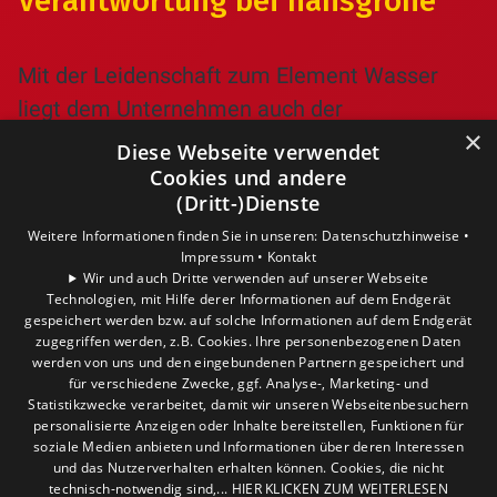
Verantwortung bei hansgrohe
Mit der Leidenschaft zum Element Wasser
liegt dem Unternehmen auch der
×
verantwortungsvolle Umgang mit der
Diese Webseite verwendet
wertvollen Ressource am Herzen.
Cookies und andere
(Dritt-)Dienste
Gerade die EcoSmart Technologie trägt dazu
Weitere Informationen finden Sie in unseren:
Datenschutzhinweise •
bei, den Wasserverbrauch zu minimieren. So
Impressum •
Kontakt
Wir und auch Dritte verwenden auf unserer Webseite
lässt sich durch umweltbewusstes Handeln
Technologien, mit Hilfe derer Informationen auf dem Endgerät
auch bares Geld sparen.
gespeichert werden bzw. auf solche Informationen auf dem Endgerät
zugegriffen werden, z.B. Cookies. Ihre personenbezogenen Daten
Die Hansgrohe Gruppe bekennt sich
werden von uns und den eingebundenen Partnern gespeichert und
für verschiedene Zwecke, ggf. Analyse-, Marketing- und
ausdrücklich zu den Zielen Nachhaltigkeit,
Statistikzwecke verarbeitet, damit wir unseren Webseitenbesuchern
Umwelt- und Klimaschutz. Diese Leitsätze
personalisierte Anzeigen oder Inhalte bereitstellen, Funktionen für
soziale Medien anbieten und Informationen über deren Interessen
prägen das gesamte Handeln des
und das Nutzerverhalten erhalten können. Cookies, die nicht
technisch-notwendig sind,... HIER KLICKEN ZUM WEITERLESEN
Unternehmens. Als Kunde entscheiden Sie