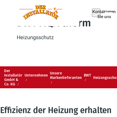
Kontaktieren
Sie uns
BWT AQA therm
Heizungsschutz
Der
Unsere
Installatör
Unternehmen
BWT
Markenlieferanten
Heizungsschu
GmbH &
Co. KG
Effizienz der Heizung erhalten