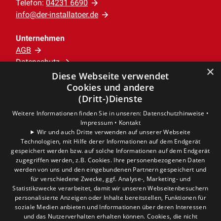
Telefon:
04231 6690
info@der-installatoer.de
Unternehmen
AGB
Datenschutz
×
Impressum
Diese Webseite verwendet
Barrierefreiheitserklärung
Cookies und andere
(Dritt-)Dienste
Leistungen
Weitere Informationen finden Sie in unseren:
Datenschutzhinweise •
Impressum •
Kontakt
Privatkunden
Wir und auch Dritte verwenden auf unserer Webseite
Gewerbekunden
Technologien, mit Hilfe derer Informationen auf dem Endgerät
Karriere
gespeichert werden bzw. auf solche Informationen auf dem Endgerät
Unternehmen
zugegriffen werden, z.B. Cookies. Ihre personenbezogenen Daten
werden von uns und den eingebundenen Partnern gespeichert und
für verschiedene Zwecke, ggf. Analyse-, Marketing- und
Standort
Statistikzwecke verarbeitet, damit wir unseren Webseitenbesuchern
Verden
personalisierte Anzeigen oder Inhalte bereitstellen, Funktionen für
soziale Medien anbieten und Informationen über deren Interessen
und das Nutzerverhalten erhalten können. Cookies, die nicht