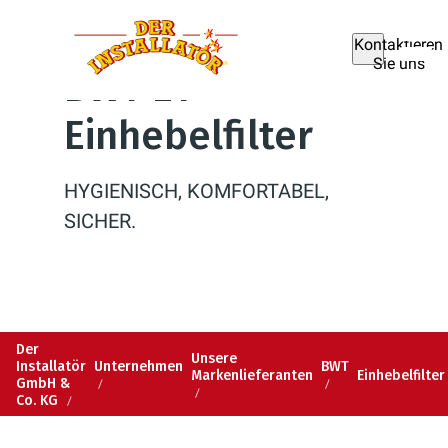
Kontaktieren
Sie uns
BWT E1
Einhebelfilter
HYGIENISCH, KOMFORTABEL,
SICHER.
Der
Unsere
Installatör
Unternehmen
BWT
Markenlieferanten
Einhebelfilter
GmbH &
Co. KG