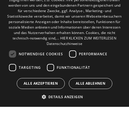
informieren!
werden von uns und den eingebundenen Partnern gespeichert und
für verschiedene Zwecke, ggf. Analyse-, Marketing- und
Statistikzwecke verarbeitet, damit wir unseren Webseitenbesuchern
personalisierte Anzeigen oder Inhalte bereitstellen, Funktionen für
soziale Medien anbieten und Informationen über deren Interessen
und das Nutzerverhalten erhalten können. Cookies, die nicht
technisch-notwendig sind,... HIER KLICKEN ZUM WEITERLESEN
Datenschutzhinweise
NOTWENDIGE COOKIES
PERFORMANCE
TARGETING
FUNKTIONALITÄT
ALLE AKZEPTIEREN
ALLE ABLEHNEN
Kontakt
DETAILS ANZEIGEN
Der Installatör GmbH & Co. KG
Max-Planck-Str. 93
27283 Verden
Telefon:
04231 6690
info@der-installatoer.de