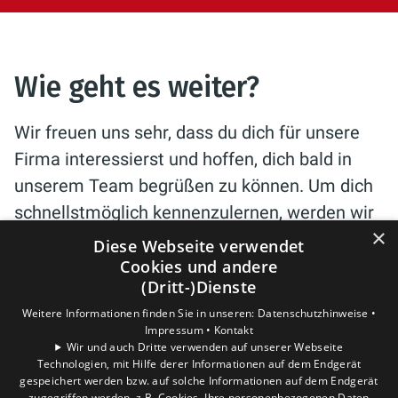
Wie geht es weiter?
Wir freuen uns sehr, dass du dich für unsere
Firma interessierst und hoffen, dich bald in
unserem Team begrüßen zu können. Um dich
schnellstmöglich kennenzulernen, werden wir
×
dich in den nächsten Tagen kontaktieren.
Diese Webseite verwendet
Cookies und andere
(Dritt-)Dienste
Weitere Informationen finden Sie in unseren:
Datenschutzhinweise •
Impressum •
Kontakt
Wir und auch Dritte verwenden auf unserer Webseite
In der Zwischenzeit kannst du dich hier über
Technologien, mit Hilfe derer Informationen auf dem Endgerät
unsere Firma, Mitarbeiter und Firmenevents
gespeichert werden bzw. auf solche Informationen auf dem Endgerät
zugegriffen werden, z.B. Cookies. Ihre personenbezogenen Daten