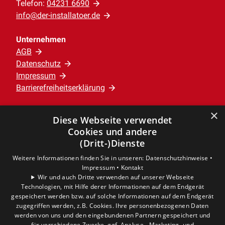
Telefon:
04231 6690
info@der-installatoer.de
Unternehmen
AGB
Datenschutz
Impressum
Barrierefreiheitserklärung
×
Leistungen
Diese Webseite verwendet
Privatkunden
Cookies und andere
Gewerbekunden
(Dritt-)Dienste
Karriere
Weitere Informationen finden Sie in unseren:
Datenschutzhinweise •
Unternehmen
Impressum •
Kontakt
Wir und auch Dritte verwenden auf unserer Webseite
Technologien, mit Hilfe derer Informationen auf dem Endgerät
Standort
gespeichert werden bzw. auf solche Informationen auf dem Endgerät
Verden
zugegriffen werden, z.B. Cookies. Ihre personenbezogenen Daten
werden von uns und den eingebundenen Partnern gespeichert und
für verschiedene Zwecke, ggf. Analyse-, Marketing- und