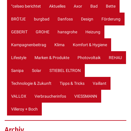
°celseo berichtet
Aktuelles
Axor
Bad
Bette
BRÖTJE
burgbad
Danfoss
Design
Förderung
GEBERIT
GROHE
hansgrohe
Heizung
Kampagnenbeitrag
Klima
Komfort & Hygiene
Lifestyle
Marken & Produkte
Photovoltaik
REHAU
Sanipa
Solar
STIEBEL ELTRON
Technologie & Zukunft
Tipps & Tricks
Vaillant
VALLOX
Verbraucherinfos
VIESSMANN
Villeroy + Boch
Archiv