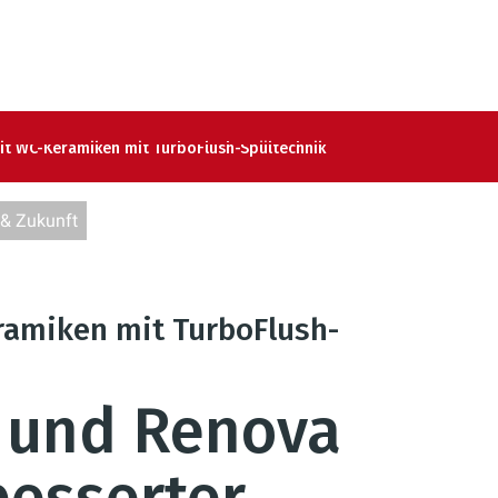
it WC-Keramiken mit TurboFlush-Spültechnik
 & Zukunft
miken mit TurboFlush-
n und Renova