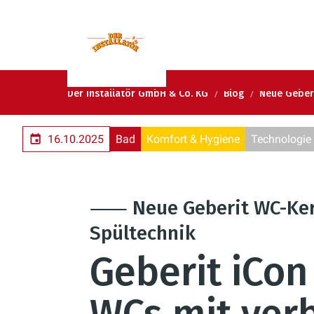
Der Installatör GmbH & Co. KG
Blog
Neue Geber
16.10.2025
Bad
Komfort & Hygiene
Technologie
⸺ Neue Geberit WC-Kera
Spültechnik
Geberit iCo