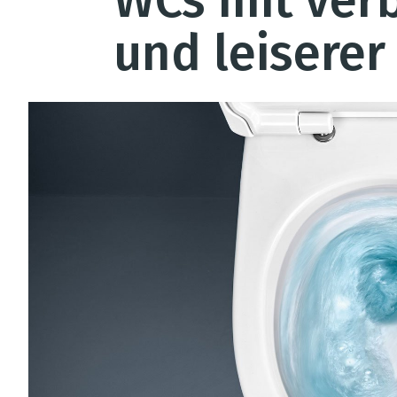
WCs mit ver
und leisere