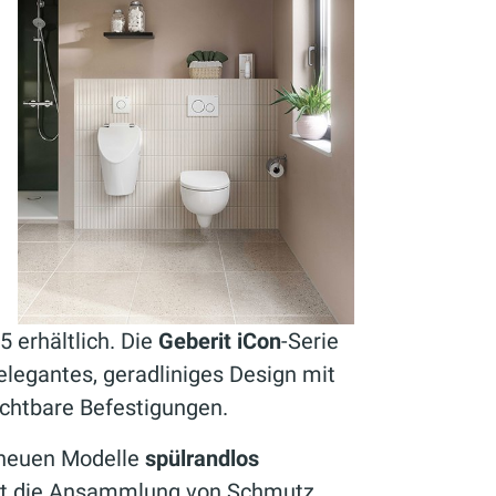
5 erhältlich. Die
Geberit iCon
-Serie
elegantes, geradliniges Design mit
ichtbare Befestigungen.
 neuen Modelle
spülrandlos
ert die Ansammlung von Schmutz,