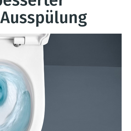
besserter
r Ausspülung