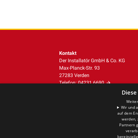
Kontakt
Der Installatör GmbH & Co. KG
Max-Planck-Str. 93
27283 Verden
Telefon:
04231 6690
info@der-installatoer.de
Diese
Weiter
Unternehmen
Wir und a
auf dem En
AGB
werden, 
Datenschutz
Partnern g
Impressum
verarb
Barrierefreiheitserklärung
bereitstell