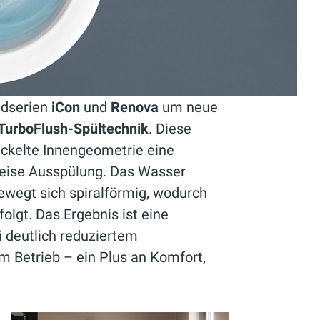
adserien
iCon
und
Renova
um neue
TurboFlush-Spültechnik
. Diese
ickelte Innengeometrie eine
leise Ausspülung. Das Wasser
bewegt sich spiralförmig, wodurch
olgt. Das Ergebnis ist eine
i deutlich reduziertem
m Betrieb – ein Plus an Komfort,