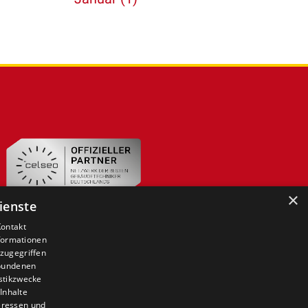
×
ienste
Kontakt
nformationen
zugegriffen
ebundenen
istikzwecke
Inhalte
teressen und