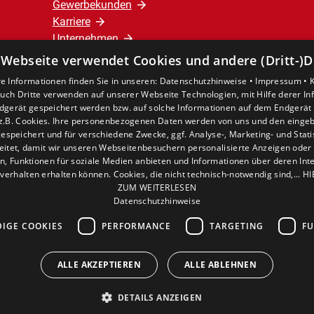
Gewerbekunden
Karriere
Unternehmen
 Webseite verwendet Cookies und andere (Dritt-)D
Standort
e Informationen finden Sie in unseren:
Datenschutzhinweise •
Impressum •
Verden
uch Dritte verwenden auf unserer Webseite Technologien, mit Hilfe derer I
dgerät gespeichert werden bzw. auf solche Informationen auf dem Endgerät 
z.B. Cookies. Ihre personenbezogenen Daten werden von uns und den eing
espeichert und für verschiedene Zwecke, ggf. Analyse-, Marketing- und Stat
eitet, damit wir unseren Webseitenbesuchern personalisierte Anzeigen oder 
en, Funktionen für soziale Medien anbieten und Informationen über deren In
verhalten erhalten können. Cookies, die nicht technisch-notwendig sind,... H
ZUM WEITERLESEN
Datenschutzhinweise
IGE COOKIES
PERFORMANCE
TARGETING
FU
ALLE AKZEPTIEREN
ALLE ABLEHNEN
DETAILS ANZEIGEN