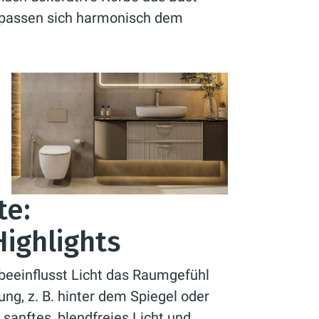
 passen sich harmonisch dem
te:
ighlights
 beeinflusst Licht das Raumgefühl
ng, z. B. hinter dem Spiegel oder
 sanftes, blendfreies Licht und