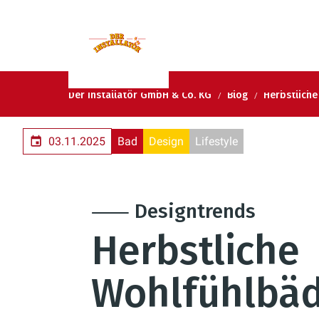
Der Installatör GmbH & Co. KG
Blog
Herbstlich
03.11.2025
Bad
Design
Lifestyle
⸺ Designtrends
Herbstliche
Wohlfühlbä