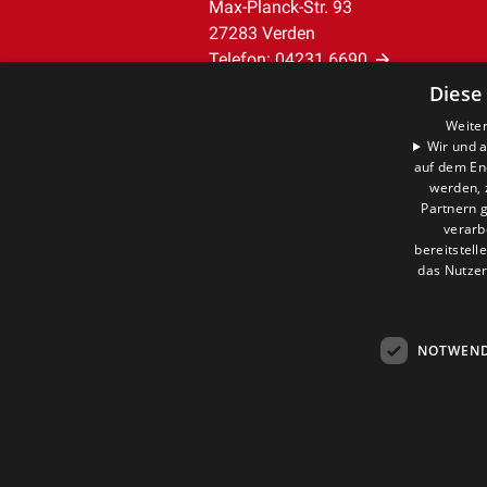
Max-Planck-Str. 93
27283 Verden
Telefon:
04231 6690
info@der-installatoer.de
Diese
Weiter
Unternehmen
Wir und a
auf dem En
AGB
werden, 
Datenschutz
Partnern g
Impressum
verarb
bereitstell
Barrierefreiheitserklärung
das Nutzer
NOTWEND