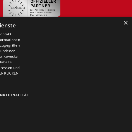
×
ienste
Kontakt
nformationen
zugegriffen
ebundenen
istikzwecke
Inhalte
teressen und
IER KLICKEN
NKTIONALITÄT