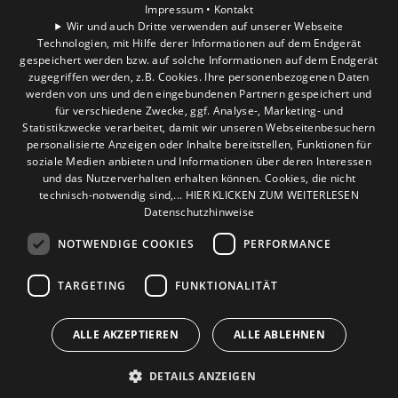
Unternehmen
Impressum •
Kontakt
Wir und auch Dritte verwenden auf unserer Webseite
Technologien, mit Hilfe derer Informationen auf dem Endgerät
Standort
gespeichert werden bzw. auf solche Informationen auf dem Endgerät
Verden
zugegriffen werden, z.B. Cookies. Ihre personenbezogenen Daten
werden von uns und den eingebundenen Partnern gespeichert und
für verschiedene Zwecke, ggf. Analyse-, Marketing- und
Statistikzwecke verarbeitet, damit wir unseren Webseitenbesuchern
personalisierte Anzeigen oder Inhalte bereitstellen, Funktionen für
soziale Medien anbieten und Informationen über deren Interessen
und das Nutzerverhalten erhalten können. Cookies, die nicht
technisch-notwendig sind,... HIER KLICKEN ZUM WEITERLESEN
Datenschutzhinweise
NOTWENDIGE COOKIES
PERFORMANCE
TARGETING
FUNKTIONALITÄT
ALLE AKZEPTIEREN
ALLE ABLEHNEN
DETAILS ANZEIGEN