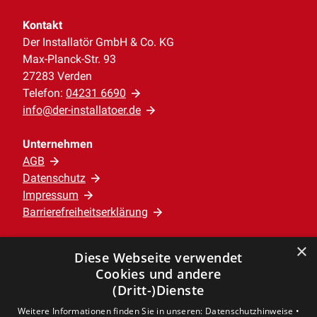
Kontakt
Der Installatör GmbH & Co. KG
Max-Planck-Str. 93
27283 Verden
Telefon:
04231 6690
info@der-installatoer.de
Unternehmen
AGB
Datenschutz
Impressum
Barrierefreiheitserklärung
×
Leistungen
Diese Webseite verwendet
Privatkunden
Cookies und andere
Gewerbekunden
(Dritt-)Dienste
Karriere
Weitere Informationen finden Sie in unseren:
Datenschutzhinweise •