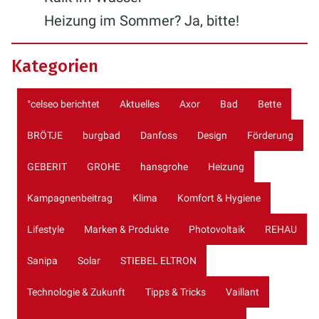
Heizung im Sommer? Ja, bitte!
Kategorien
°celseo berichtet
Aktuelles
Axor
Bad
Bette
BRÖTJE
burgbad
Danfoss
Design
Förderung
GEBERIT
GROHE
hansgrohe
Heizung
Kampagnenbeitrag
Klima
Komfort & Hygiene
Lifestyle
Marken & Produkte
Photovoltaik
REHAU
Sanipa
Solar
STIEBEL ELTRON
Technologie & Zukunft
Tipps & Tricks
Vaillant