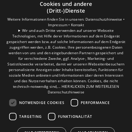
Privatkunden
Cookies und andere
Gewerbekunden
(Dritt-)Dienste
Karriere
Weitere Informationen finden Sie in unseren:
Datenschutzhinweise •
Unternehmen
Impressum •
Kontakt
Wir und auch Dritte verwenden auf unserer Webseite
Technologien, mit Hilfe derer Informationen auf dem Endgerät
Standort
gespeichert werden bzw. auf solche Informationen auf dem Endgerät
Verden
zugegriffen werden, z.B. Cookies. Ihre personenbezogenen Daten
werden von uns und den eingebundenen Partnern gespeichert und
für verschiedene Zwecke, ggf. Analyse-, Marketing- und
Statistikzwecke verarbeitet, damit wir unseren Webseitenbesuchern
personalisierte Anzeigen oder Inhalte bereitstellen, Funktionen für
soziale Medien anbieten und Informationen über deren Interessen
und das Nutzerverhalten erhalten können. Cookies, die nicht
technisch-notwendig sind,... HIER KLICKEN ZUM WEITERLESEN
Datenschutzhinweise
NOTWENDIGE COOKIES
PERFORMANCE
TARGETING
FUNKTIONALITÄT