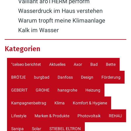
Vaillant aroTHERM perform
Wasserdruck im Haus verstehen
Warum tropft meine Klimaanlage
Kalk im Wasser
Kategorien
°celseo berichtet
Aktuelles
Axor
Bad
Bette
BRÖTJE
burgbad
Danfoss
Design
Förderung
GEBERIT
GROHE
hansgrohe
Heizung
Kampagnenbeitrag
Klima
Komfort & Hygiene
Lifestyle
Marken & Produkte
Photovoltaik
REHAU
Sanipa
Solar
STIEBEL ELTRON