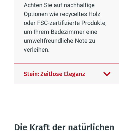
Achten Sie auf nachhaltige
Optionen wie recyceltes Holz
oder FSC-zertifizierte Produkte,
um Ihrem Badezimmer eine
umweltfreundliche Note zu
verleihen.
Stein: Zeitlose Eleganz
Naturstein wie Marmor, Granit
oder Kalkstein fügt Ihrem
Die Kraft der natürlichen
Badezimmer eine Dimension