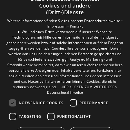
Privatkunden
Cookies und andere
Gewerbekunden
(Dritt-)Dienste
Karriere
Weitere Informationen finden Sie in unseren:
Datenschutzhinweise •
Unternehmen
Impressum •
Kontakt
Wir und auch Dritte verwenden auf unserer Webseite
Technologien, mit Hilfe derer Informationen auf dem Endgerät
Standort
gespeichert werden bzw. auf solche Informationen auf dem Endgerät
Verden
zugegriffen werden, z.B. Cookies. Ihre personenbezogenen Daten
werden von uns und den eingebundenen Partnern gespeichert und
für verschiedene Zwecke, ggf. Analyse-, Marketing- und
Statistikzwecke verarbeitet, damit wir unseren Webseitenbesuchern
personalisierte Anzeigen oder Inhalte bereitstellen, Funktionen für
soziale Medien anbieten und Informationen über deren Interessen
und das Nutzerverhalten erhalten können. Cookies, die nicht
technisch-notwendig sind,... HIER KLICKEN ZUM WEITERLESEN
Datenschutzhinweise
NOTWENDIGE COOKIES
PERFORMANCE
TARGETING
FUNKTIONALITÄT