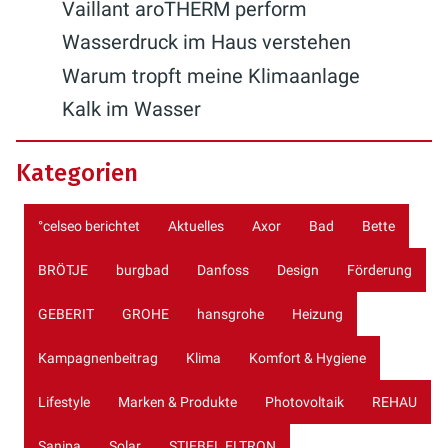
Vaillant aroTHERM perform
Wasserdruck im Haus verstehen
Warum tropft meine Klimaanlage
Kalk im Wasser
Kategorien
°celseo berichtet
Aktuelles
Axor
Bad
Bette
BRÖTJE
burgbad
Danfoss
Design
Förderung
GEBERIT
GROHE
hansgrohe
Heizung
Kampagnenbeitrag
Klima
Komfort & Hygiene
Lifestyle
Marken & Produkte
Photovoltaik
REHAU
Sanipa
Solar
STIEBEL ELTRON