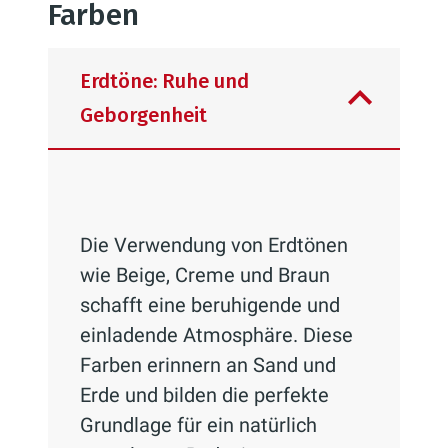
Farben
von Luxus und Zeitlosigkeit
hinzu. Verwenden Sie Stein für
Arbeitsplatten, Böden oder als
Erdtöne: Ruhe und
Akzent in der Dusche.
Geborgenheit
Kieselsteine auf dem
Duschboden können ein
besonders angenehmes taktiles
Erlebnis schaffen.
Die Verwendung von Erdtönen
wie Beige, Creme und Braun
schafft eine beruhigende und
einladende Atmosphäre. Diese
Farben erinnern an Sand und
Erde und bilden die perfekte
Grundlage für ein natürlich