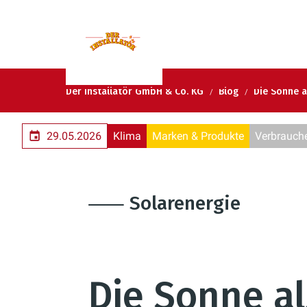
Der Installatör GmbH & Co. KG
Blog
Die Sonne a
29.05.2026
Klima
Marken & Produkte
Verbrauche
⸺ Solarenergie
Die Sonne al