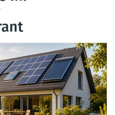
r
rant