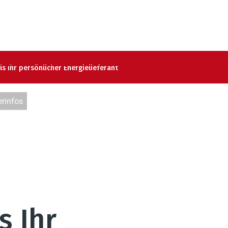
ls Ihr persönlicher Energielieferant
rinfos
s Ihr