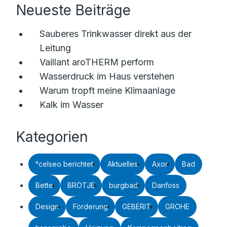
Neueste Beiträge
Sauberes Trinkwasser direkt aus der
Leitung
Vaillant aroTHERM perform
Wasserdruck im Haus verstehen
Warum tropft meine Klimaanlage
Kalk im Wasser
Kategorien
°celseo berichtet
Aktuelles
Axor
Bad
Bette
BRÖTJE
burgbad
Danfoss
Design
Förderung
GEBERIT
GROHE