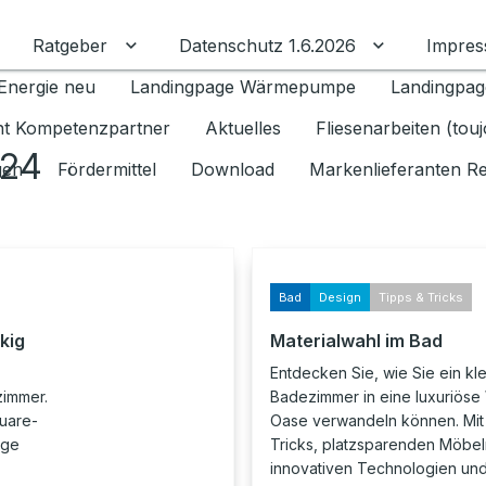
Ratgeber
Datenschutz 1.6.2026
Impre
Untermenü für Ratgeber umschalten
Untermenü f
Energie neu
Landingpage Wärmepumpe
Landingpag
ant Kompetenzpartner
Aktuelles
Fliesenarbeiten (tou
024
gen
Fördermittel
Download
Markenlieferanten R
Bad
Design
Tipps & Tricks
kig
Materialwahl im Bad
Entdecken Sie, wie Sie ein kl
zimmer.
Badezimmer in eine luxuriöse
quare-
Oase verwandeln können. Mit
ige
Tricks, platzsparenden Möbel
innovativen Technologien und 