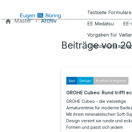
Kontaktieren Sie uns
Testseite Formulare
Master
Archiv
EE Medatsu
EE-
Vorgaben für Vaill
Beiträge von 2
Finanzierung anfra
Bad
Design
Komfort & Hygiene
GROHE Cubeo: Rund trifft ec
GROHE Cubeo - die vielseitige
Armaturenlinie für moderne Bade
Mit ihrem minimalistischen Soft-S
Design vereint sie runde und eck
Formen und passt sich jedem