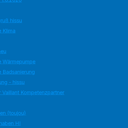
ruß hissu
 Klima
neu
e Wärmepumpe
 Badsanierung
ung - hissu
 Vaillant Kompetenzpartner
ten (toujou)
 haben HI