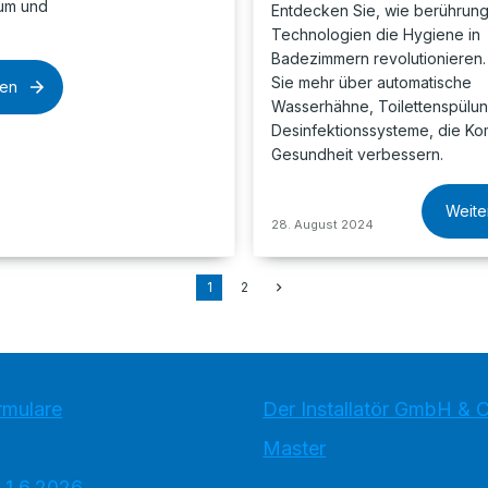
aum und
Entdecken Sie, wie berührun
Technologien die Hygiene in
Badezimmern revolutionieren.
Sie mehr über automatische
sen
Wasserhähne, Toilettenspülu
Desinfektionssysteme, die Ko
Gesundheit verbessern.
Weite
28. August 2024
1
2
rmulare
Der Installatör GmbH & 
Master
 1.6.2026