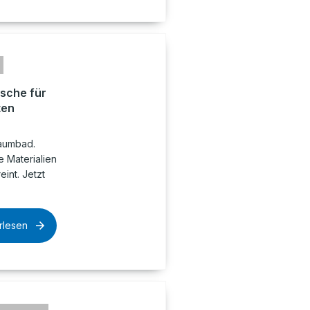
sche für
ten
raumbad.
 Materialien
int. Jetzt
rlesen