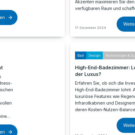
Akzenten maximieren Sie den
verfügbaren Raum und schaff
sen
Weite
17. Dezember 2024
Bad
Design
Technologie & Zu
at
High-End-Badezimmer: Lo
der Luxus?
s
lness-
Erfahren Sie, ob sich die Invest
ischen
High-End-Badezimmer lohnt. A
luxuriöse Features wie Rege
vollen
Infrarotkabinen und Designer
deren Kosten-Nutzen-Balance
eine…
Weite
sen