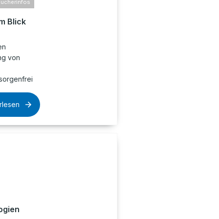
aucherinfos
m Blick
en
ng von
sorgenfrei
rlesen
ogien