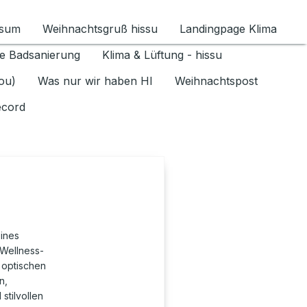
ssum
Weihnachtsgruß hissu
Landingpage Klima
ür Datenschutz 1.6.2026 umschalten
e Badsanierung
Klima & Lüftung - hissu
jou)
Was nur wir haben HI
Weihnachtspost
ecord
eines
 Wellness-
 optischen
n,
stilvollen