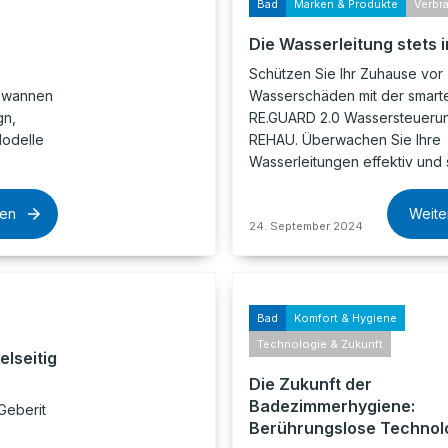
Bad
Marken & Produkte
Verbr
Die Wasserleitung stets i
Schützen Sie Ihr Zuhause vor
dewannen
Wasserschäden mit der smart
gn,
RE.GUARD 2.0 Wassersteueru
Modelle
REHAU. Überwachen Sie Ihre
Wasserleitungen effektiv und 
sen
Weite
24. September 2024
Bad
Komfort & Hygiene
Technologie & Zukunft
elseitig
Die Zukunft der
Badezimmerhygiene:
Geberit
Berührungslose Technol