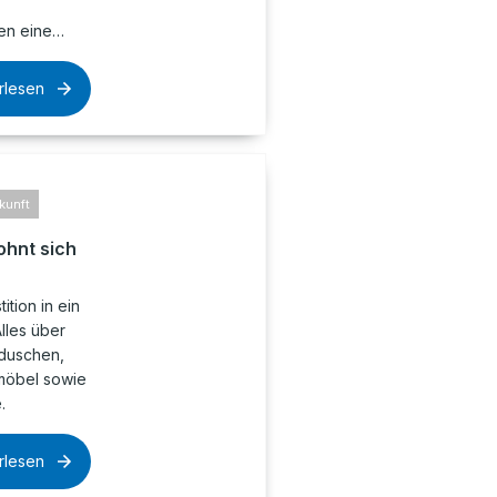
en eine…
rlesen
kunft
hnt sich
ition in ein
lles über
nduschen,
möbel sowie
.
rlesen