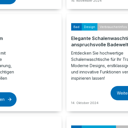
16. November 2024
Bad
Design
Verbraucherinfos
em
Elegante Schalenwaschti
anspruchsvolle Badewel
mit
Entdecken Sie hochwertige
e
Schalenwaschtische für Ihr T
anung,
Moderne Designs, erstklassige
ichtigen
und innovative Funktionen vere
llen
inspirieren lassen!
Weite
sen
14. Oktober 2024