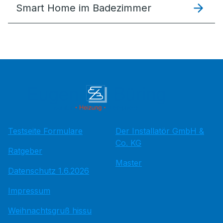
Smart Home im Badezimmer
Testseite Formulare
Der Installatör GmbH &
Co. KG
Ratgeber
Master
Datenschutz 1.6.2026
Impressum
Weihnachtsgruß hissu