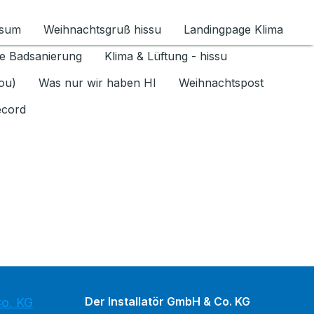
ssum
Weihnachtsgruß hissu
Landingpage Klima
ür Datenschutz 1.6.2026 umschalten
e Badsanierung
Klima & Lüftung - hissu
jou)
Was nur wir haben HI
Weihnachtspost
ecord
Der Installatör GmbH & Co. KG
Co. KG