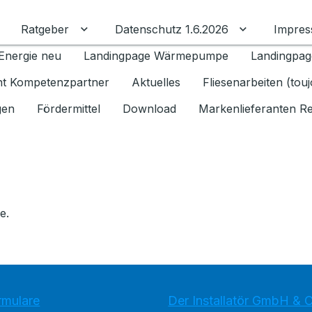
Ratgeber
Datenschutz 1.6.2026
Impre
Untermenü für Ratgeber umschalten
Untermenü f
Energie neu
Landingpage Wärmepumpe
Landingpag
ant Kompetenzpartner
Aktuelles
Fliesenarbeiten (tou
gen
Fördermittel
Download
Markenlieferanten R
e.
rmulare
Der Installatör GmbH & 