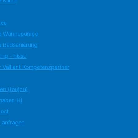
 Klima
neu
e Wärmepumpe
 Badsanierung
ung - hissu
 Vaillant Kompetenzpartner
ten (toujou)
 haben HI
ost
g anfragen