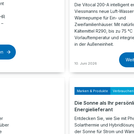
nt
Die Vitocal 200-A intelligent e
Viessmanns neue Luft-Wasser
EHR
Wärmepumpe für Ein- und
 –
Zweifamilienhäuser. Mit natürl
Kältemittel R290, bis zu 75 °C
Vorlauftemperatur und integrie
in der Außeneinheit.
en
Wei
10. Juni 2026
Marken & Produkte
Verbraucher
Die Sonne als Ihr persönl
Energielieferant
er
Entdecken Sie, wie Sie mit Pho
 über
Solarthermie und Hybridlösung
e
der Sonne für Strom und Wärm