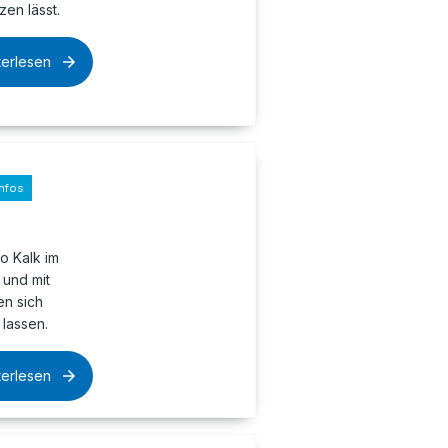
en lässt.
terlesen
nfos
o Kalk im
 und mit
n sich
lassen.
terlesen