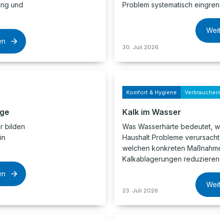
lung und
Problem systematisch eingrenz
Wei
en
30. Juli 2026
Komfort & Hygiene
Verbraucheri
age
Kalk im Wasser
 bilden
Was Wasserhärte bedeutet, w
in
Haushalt Probleme verursacht
welchen konkreten Maßnahme
Kalkablagerungen reduzieren 
en
Wei
23. Juli 2026