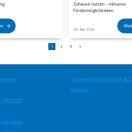
ung
Zuhause nutzen – inklusive
Fördermöglichkeiten.
en
Wei
29. Mai 2026
1
2
3
rmulare
Der Installatör GmbH & 
Master
 1.6.2026
ruß hissu