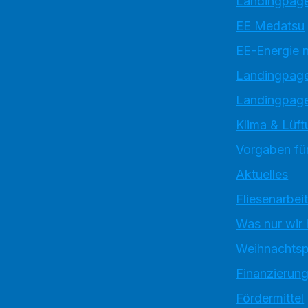
Landingpage
EE Medatsu
EE-Energie 
Landingpag
Landingpage
Klima & Lüft
Vorgaben für
Aktuelles
Fliesenarbei
Was nur wir
Weihnachtsp
Finanzierun
Fördermittel