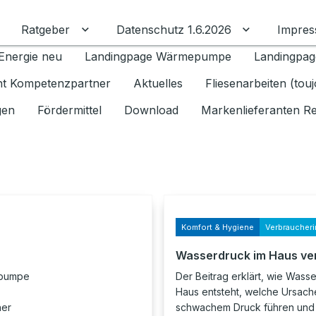
Ratgeber
Datenschutz 1.6.2026
Impre
Untermenü für Ratgeber umschalten
Untermenü f
Energie neu
Landingpage Wärmepumpe
Landingpag
ant Kompetenzpartner
Aktuelles
Fliesenarbeiten (tou
gen
Fördermittel
Download
Markenlieferanten R
Komfort & Hygiene
Verbraucheri
Wasserdruck im Haus ve
epumpe
Der Beitrag erklärt, wie Wass
Haus entsteht, welche Ursach
her
schwachem Druck führen und 