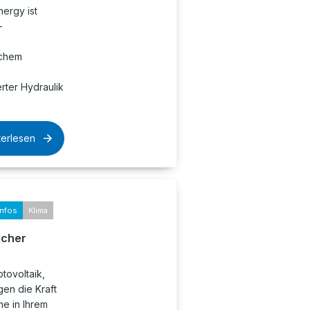
nergy ist
-
ichem
rter Hydraulik
terlesen
infos
Klima
icher
tovoltaik,
en die Kraft
e in Ihrem