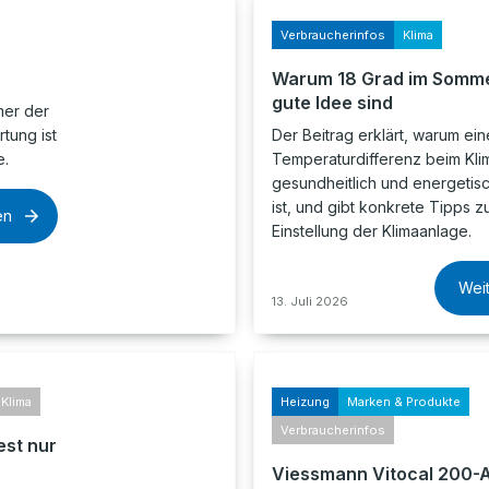
Verbraucherinfos
Klima
Warum 18 Grad im Somme
gute Idee sind
mer der
tung ist
Der Beitrag erklärt, warum ei
e.
Temperaturdifferenz beim Klim
gesundheitlich und energetis
ist, und gibt konkrete Tipps z
en
Einstellung der Klimaanlage.
Wei
13. Juli 2026
Klima
Heizung
Marken & Produkte
Verbraucherinfos
est nur
Viessmann Vitocal 200-