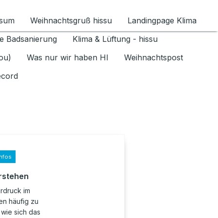
ssum
Weihnachtsgruß hissu
Landingpage Klima
ür Datenschutz 1.6.2026 umschalten
e Badsanierung
Klima & Lüftung - hissu
jou)
Was nur wir haben HI
Weihnachtspost
ecord
nfos
rstehen
erdruck im
en häufig zu
wie sich das