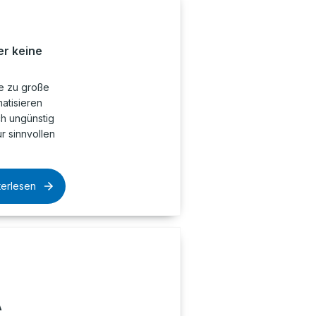
r keine
ne zu große
atisieren
ch ungünstig
ur sinnvollen
terlesen
A