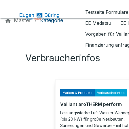
Kontaktieren Sie uns
Testseite Formulare
Master
Kategorie
EE Medatsu
EE-
Vorgaben für Vaill
Finanzierung anfra
Verbraucherinfos
Marken & Produkte
Verbraucherinfos
Vaillant aroTHERM perform
Leistungsstarke Luft-Wasser-Wärm
(bis 20 kW) für große Neubauten,
Sanierungen und Gewerbe – mit ho