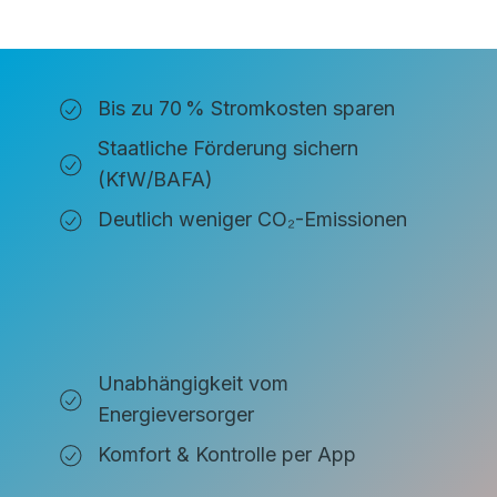
Bis zu 70 % Stromkosten sparen
Staatliche Förderung sichern
(KfW/BAFA)
Deutlich weniger CO₂-Emissionen
Unabhängigkeit vom
Energieversorger
Komfort & Kontrolle per App