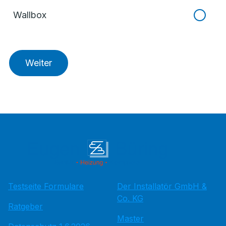
Wallbox
Weiter
Testseite Formulare
Der Installatör GmbH &
Co. KG
Ratgeber
Master