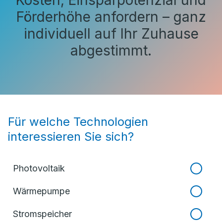
Kosten, Einsparpotenzial und
Förderhöhe anfordern – ganz
individuell auf Ihr Zuhause
abgestimmt.
Für welche Technologien
interessieren Sie sich?
Photovoltaik
Wärmepumpe
Stromspeicher