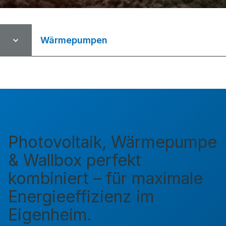
Wärmepumpen
Photovoltaik, Wärmepumpe
& Wallbox perfekt
kombiniert – für maximale
Energieeffizienz im
Eigenheim.