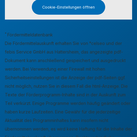
Cookie-Einstellungen öffnen
*
Fördermitteldatenbank
Die Fördermittelauskunft erhalten Sie von °celseo und der
febis Service GmbH aus Hattersheim, das angezeigte pdf-
Dokument kann anschließend gespeichert und ausgedruckt
werden. Bei Verwendung einer Firewall mit hohen
Sicherheitseinstellungen ist die Anzeige der pdf-Seiten ggf.
nicht möglich, nutzen Sie in diesem Fall die html-Anzeige. Die
Texte der Förderprogramm-Inhalte sind in der Auskunft zum
Teil verkürzt. Einige Programme werden häufig geändert oder
haben kurze Laufzeiten. Eine Gewähr für die jederzeitige
Aktualität des Programminhaltes kann insofern nicht
übernommen werden, es wird keine Haftung für die Inhalte der