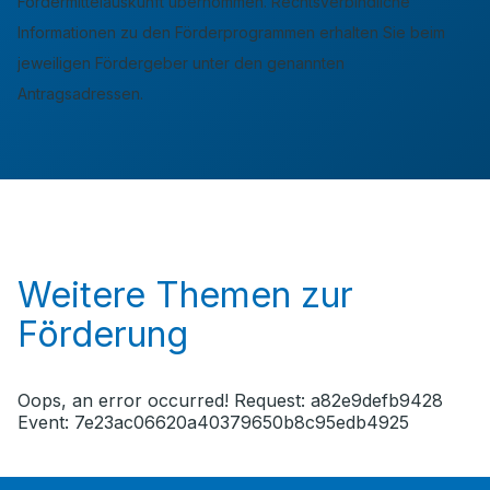
Fördermittelauskunft übernommen. Rechtsverbindliche
Informationen zu den Förderprogrammen erhalten Sie beim
jeweiligen Fördergeber unter den genannten
Antragsadressen.
Weitere Themen zur
Förderung
Oops, an error occurred! Request: a82e9defb9428
Event: 7e23ac06620a40379650b8c95edb4925