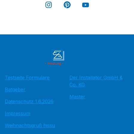
Testseite Formulare
Der Installatör GmbH &
Co. KG
Ratgeber
Master
Datenschutz 1.6.2026
Impressum
Weihnachtsgruß hissu