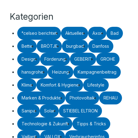
Kategorien
°celseo berichtet
Aktuelles
Axor
Bad
Bette
BRÖTJE
burgbad
Danfoss
Design
Förderung
GEBERIT
GROHE
hansgrohe
Heizung
Kampagnenbeitrag
Klima
Komfort & Hygiene
Lifestyle
Marken & Produkte
Photovoltaik
REHAU
Sanipa
Solar
STIEBEL ELTRON
Technologie & Zukunft
Tipps & Tricks
Vaillant
VALLOX
Verbraucherinfos