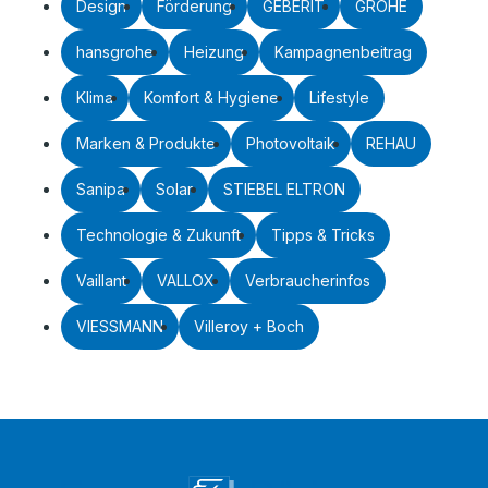
Design
Förderung
GEBERIT
GROHE
hansgrohe
Heizung
Kampagnenbeitrag
Klima
Komfort & Hygiene
Lifestyle
Marken & Produkte
Photovoltaik
REHAU
Sanipa
Solar
STIEBEL ELTRON
Technologie & Zukunft
Tipps & Tricks
Vaillant
VALLOX
Verbraucherinfos
VIESSMANN
Villeroy + Boch