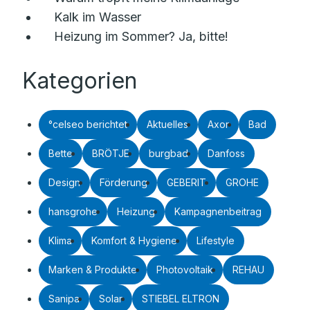
Kalk im Wasser
Heizung im Sommer? Ja, bitte!
Kategorien
°celseo berichtet
Aktuelles
Axor
Bad
Bette
BRÖTJE
burgbad
Danfoss
Design
Förderung
GEBERIT
GROHE
hansgrohe
Heizung
Kampagnenbeitrag
Klima
Komfort & Hygiene
Lifestyle
Marken & Produkte
Photovoltaik
REHAU
Sanipa
Solar
STIEBEL ELTRON