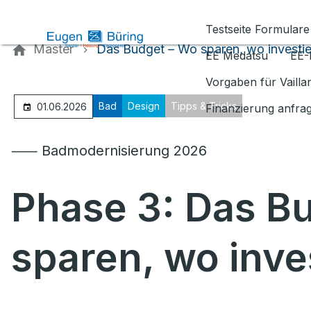
Kontaktieren Sie uns
Testseite Formulare
Master
Das Budget – Wo sparen, wo investi
EE Medatsu
EE-
Vorgaben für Vaill
Bad
Design
Tipps & Tricks
01.06.2026
Finanzierung anfra
⸺ Badmodernisierung 2026
Phase 3: Das B
sparen, wo inve