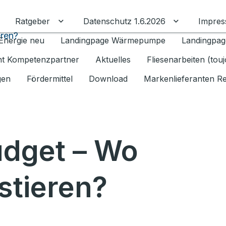
Ratgeber
Datenschutz 1.6.2026
Impre
Untermenü für Ratgeber umschalten
Untermenü f
eren?
Energie neu
Landingpage Wärmepumpe
Landingpag
ant Kompetenzpartner
Aktuelles
Fliesenarbeiten (tou
gen
Fördermittel
Download
Markenlieferanten R
udget – Wo
stieren?