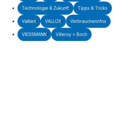
Technologie & Zukunft
Tipps & Tricks
Vaillant
VALLOX
Verbraucherinfos
VIESSMANN
Villeroy + Boch