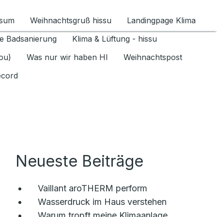
ssum
Weihnachtsgruß hissu
Landingpage Klima
ür Datenschutz 1.6.2026 umschalten
e Badsanierung
Klima & Lüftung - hissu
jou)
Was nur wir haben HI
Weihnachtspost
ecord
Neueste Beiträge
Vaillant aroTHERM perform
Wasserdruck im Haus verstehen
Warum tropft meine Klimaanlage