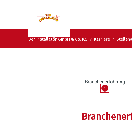
Der Installatör GmbH & Co. KG
Karriere
Stellen
Branchenerfahrung
1
Branchener