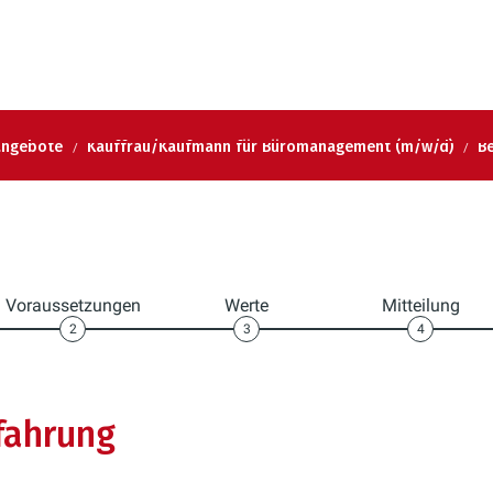
angebote
Kauffrau/Kaufmann für Büromanagement (m/w/d)
B
Voraussetzungen
Werte
Mitteilung
2
3
4
fahrung