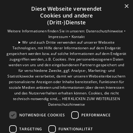
×
Leistungen
Diese Webseite verwendet
Privatkunden
Cookies und andere
Gewerbekunden
(Dritt-)Dienste
Karriere
Weitere Informationen finden Sie in unseren:
Datenschutzhinweise •
Unternehmen
Impressum •
Kontakt
Wir und auch Dritte verwenden auf unserer Webseite
Technologien, mit Hilfe derer Informationen auf dem Endgerät
Standort
gespeichert werden bzw. auf solche Informationen auf dem Endgerät
Verden
zugegriffen werden, z.B. Cookies. Ihre personenbezogenen Daten
werden von uns und den eingebundenen Partnern gespeichert und
für verschiedene Zwecke, ggf. Analyse-, Marketing- und
Statistikzwecke verarbeitet, damit wir unseren Webseitenbesuchern
personalisierte Anzeigen oder Inhalte bereitstellen, Funktionen für
soziale Medien anbieten und Informationen über deren Interessen
und das Nutzerverhalten erhalten können. Cookies, die nicht
technisch-notwendig sind,... HIER KLICKEN ZUM WEITERLESEN
Datenschutzhinweise
NOTWENDIGE COOKIES
PERFORMANCE
TARGETING
FUNKTIONALITÄT